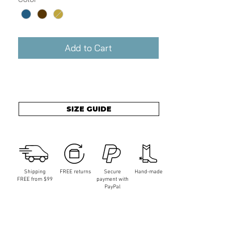
Add to Cart
SIZE GUIDE
Shipping
FREE returns
Secure
Hand-made
FREE from $99
payment with
PayPal