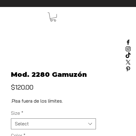
Mod. 2280 Gamuzón
Price
$120.00
.Pisa fuera de los límites.
Size
*
Select
Color
*