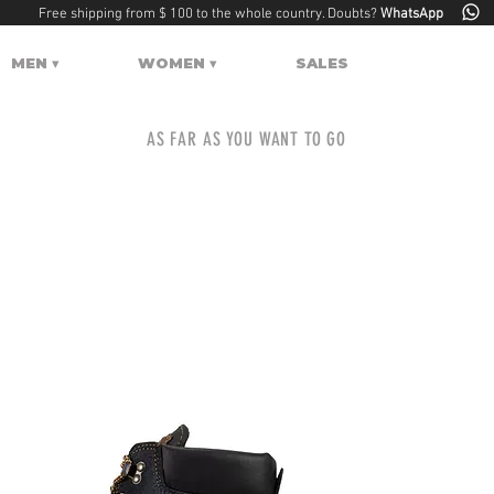
Free shipping from $ 100 to the whole country. Doubts?
WhatsApp
MEN ▾
WOMEN ▾
SALES
AS FAR AS YOU WANT TO GO