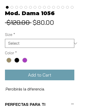
Mod. Dama 1056
Sale
 $120.00 
$80.00
Regular
Price
Price
Size
*
Color
*
Add to Cart
.Percibirás la diferencia.
PERFECTAS PARA TI