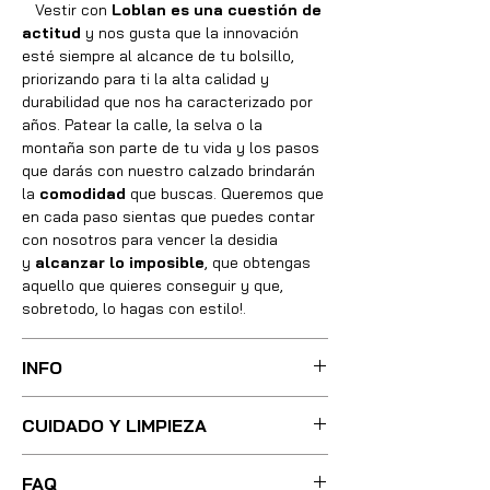
Vestir con
Loblan es una cuestión de
actitud
y nos gusta que la innovación
esté siempre al alcance de tu bolsillo,
priorizando para ti la alta calidad y
durabilidad que nos ha caracterizado por
años. Patear la calle, la selva o la
montaña son parte de tu vida y los pasos
que darás con nuestro calzado brindarán
la
comodidad
que buscas. Queremos que
en cada paso sientas que puedes contar
con nosotros para vencer la desidia
y
alcanzar lo imposible
, que obtengas
aquello que quieres conseguir y que,
sobretodo, lo hagas con estilo!.
INFO
Sus botas fueron cuidadosamente
CUIDADO Y LIMPIEZA
confeccionadas con las mejores técnicas
y métodos, integrando absolutamente
Para una limpieza ligera, basta con
todos los materiales necesarios de óptima
FAQ
utilizar poca agua tibia y un cepillo de