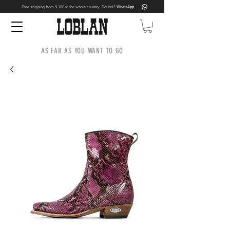
Free shipping from $ 100 to the whole country. Doubts?
WhatsApp
AS FAR AS YOU WANT TO GO