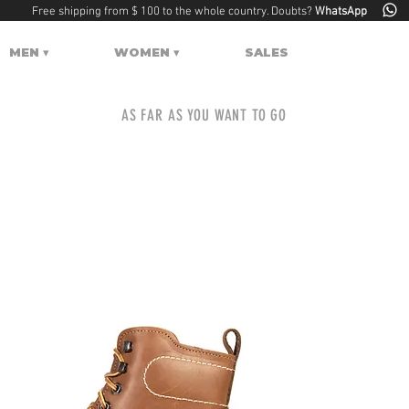
Free shipping from $ 100 to the whole country. Doubts?
WhatsApp
MEN ▾
WOMEN ▾
SALES
AS FAR AS YOU WANT TO GO