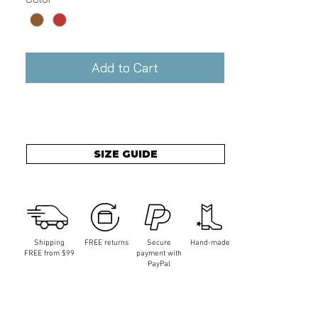
Add to Cart
SIZE GUIDE
Shipping
FREE returns
Secure
Hand-made
FREE from $99
payment with
PayPal