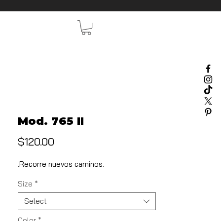
Mod. 765 II
Price
$120.00
.Recorre nuevos caminos.
Size
*
Select
Color
*