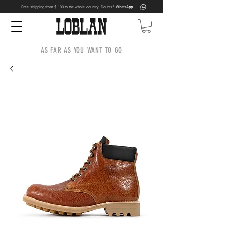
Free shipping from $ 100 to the whole country. Doubts?
WhatsApp
AS FAR AS YOU WANT TO GO