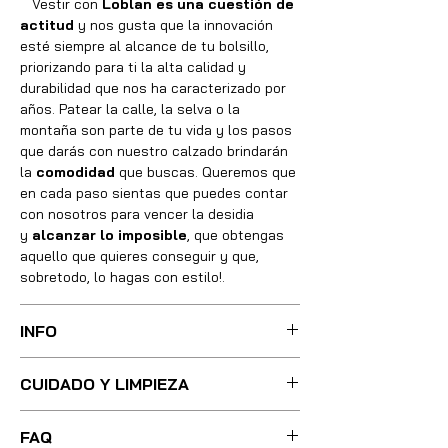
Vestir con
Loblan es una cuestión de
actitud
y nos gusta que la innovación
esté siempre al alcance de tu bolsillo,
priorizando para ti la alta calidad y
durabilidad que nos ha caracterizado por
años. Patear la calle, la selva o la
montaña son parte de tu vida y los pasos
que darás con nuestro calzado brindarán
la
comodidad
que buscas. Queremos que
en cada paso sientas que puedes contar
con nosotros para vencer la desidia
y
alcanzar lo imposible
, que obtengas
aquello que quieres conseguir y que,
sobretodo, lo hagas con estilo!.
INFO
Sus botas fueron cuidadosamente
CUIDADO Y LIMPIEZA
confeccionadas con las mejores técnicas
y métodos, integrando absolutamente
Para una limpieza ligera, basta con
todos los materiales necesarios de óptima
FAQ
utilizar poca agua tibia y un cepillo de