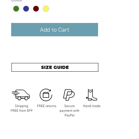
Add to Cart
SIZE GUIDE
Shipping
FREE returns
Secure
Hand-made
FREE from $99
payment with
PayPal