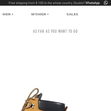
Free shipping from $ 100 to the whole country. Doubts?
WhatsApp
MEN ▾
WOMEN ▾
SALES
AS FAR AS YOU WANT TO GO