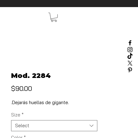
Mod. 2284
Price
$90.00
.Dejarás huellas de gigante.
Size
*
Select
Color
*