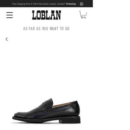
Free shipping from $ 100 to the whole country. Doubts?
WhatsApp
AS FAR AS YOU WANT TO GO