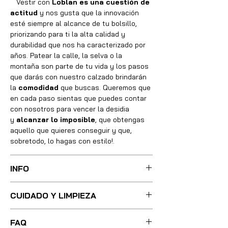
Vestir con
Loblan es una cuestión de
actitud
y nos gusta que la innovación
esté siempre al alcance de tu bolsillo,
priorizando para ti la alta calidad y
durabilidad que nos ha caracterizado por
años. Patear la calle, la selva o la
montaña son parte de tu vida y los pasos
que darás con nuestro calzado brindarán
la
comodidad
que buscas. Queremos que
en cada paso sientas que puedes contar
con nosotros para vencer la desidia
y
alcanzar lo imposible
, que obtengas
aquello que quieres conseguir y que,
sobretodo, lo hagas con estilo!.
INFO
Sus botas fueron cuidadosamente
CUIDADO Y LIMPIEZA
confeccionadas con las mejores técnicas
y métodos, integrando absolutamente
Para una limpieza ligera, basta con utilizar
todos los materiales necesarios de óptima
FAQ
poca agua tibia y un cepillo de cerdas