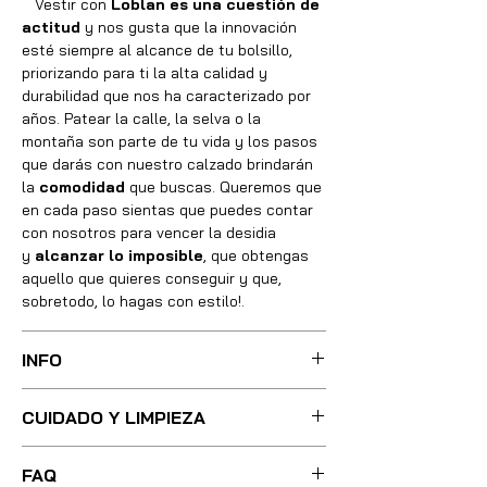
Vestir con
Loblan es una cuestión de
actitud
y nos gusta que la innovación
esté siempre al alcance de tu bolsillo,
priorizando para ti la alta calidad y
durabilidad que nos ha caracterizado por
años. Patear la calle, la selva o la
montaña son parte de tu vida y los pasos
que darás con nuestro calzado brindarán
la
comodidad
que buscas. Queremos que
en cada paso sientas que puedes contar
con nosotros para vencer la desidia
y
alcanzar lo imposible
, que obtengas
aquello que quieres conseguir y que,
sobretodo, lo hagas con estilo!.
INFO
Sus botas fueron cuidadosamente
CUIDADO Y LIMPIEZA
confeccionadas con las mejores técnicas
y métodos, integrando absolutamente
Para una limpieza ligera, basta con
todos los materiales necesarios de óptima
FAQ
utilizar poca agua tibia y un cepillo de