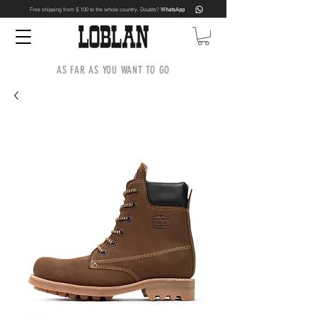
Free shipping from $ 100 to the whole country. Doubts?
WhatsApp
AS FAR AS YOU WANT TO GO