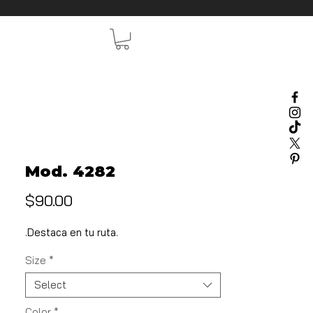
Mod. 4282
Price
$90.00
.Destaca en tu ruta.
Size
*
Select
Color
*