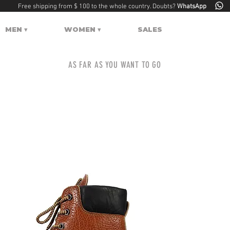
Free shipping from $ 100 to the whole country. Doubts?
WhatsApp
MEN ▾
WOMEN ▾
SALES
AS FAR AS YOU WANT TO GO