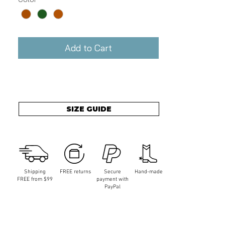
Add to Cart
SIZE GUIDE
Shipping
FREE returns
Secure
Hand-made
FREE from $99
payment with
PayPal