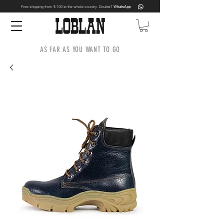
Free shipping from $ 100 to the whole country. Doubts?
WhatsApp
AS FAR AS YOU WANT TO GO