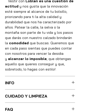
Vestir con
Loblan es una cuestión de
actitud
y nos gusta que la innovación
esté siempre al alcance de tu bolsillo,
priorizando para ti la alta calidad y
durabilidad que nos ha caracterizado por
años. Patear la calle, la selva o la
montaña son parte de tu vida y los pasos
que darás con nuestro calzado brindarán
la
comodidad
que buscas. Queremos que
en cada paso sientas que puedes contar
con nosotros para vencer la desidia
y
alcanzar lo imposible
, que obtengas
aquello que quieres conseguir y que,
sobretodo, lo hagas con estilo!.
INFO
Sus botas fueron cuidadosamente
CUIDADO Y LIMPIEZA
confeccionadas con las mejores técnicas
y métodos, integrando absolutamente
Para una limpieza ligera, basta con
todos los materiales necesarios de óptima
FAQ
utilizar poca agua tibia y un cepillo de